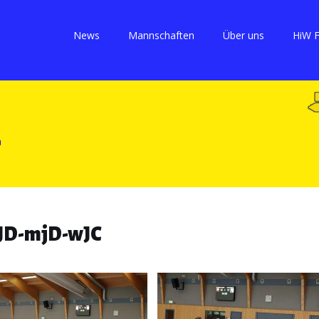
News
Mannschaften
Über uns
HiW 
 wJD-mjD-wJC