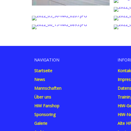
NAVIGATION
INFOR
Startseite
Kontak
News
Impre
Mannschaften
Datens
Über uns
Trainin
HiW Fanshop
HiW-Ge
Sponsoring
HiW-Ne
Galerie
Alte HI